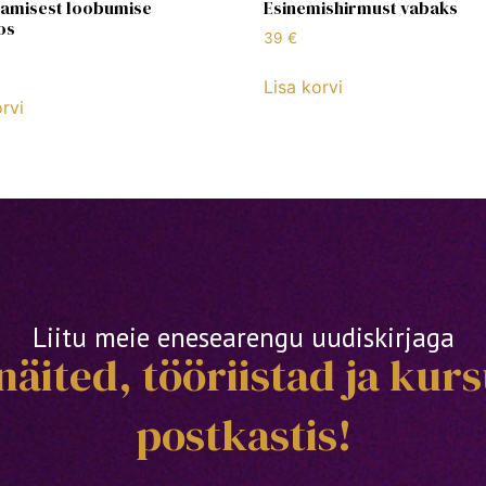
tamisest loobumise
Esinemishirmust vabaks
os
39
€
Lisa korvi
rvi
Liitu meie enesearengu uudiskirjaga
äited, tööriistad ja kurs
postkastis!