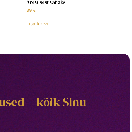
Ärevusest vabaks
39
€
Lisa korvi
used – kõik Sinu