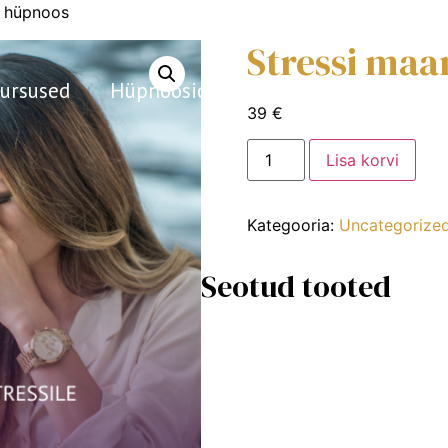
e hüpnoos
Stressi ma
ursused
Hüpnoosid
Seansid
Marisest
39
€
Lisa korvi
Kategooria:
Uncategorize
Seotud tooted