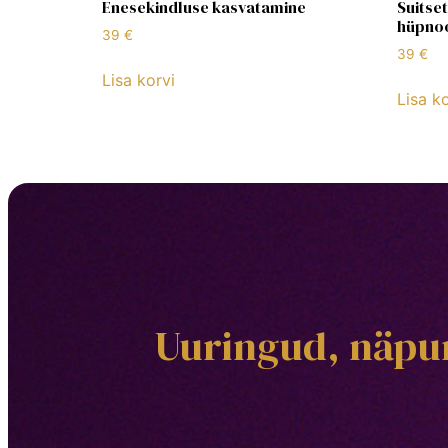
Enesekindluse kasvatamine
Suitse
hüpno
39
€
39
€
Lisa korvi
Lisa ko
Uuringud, näpun