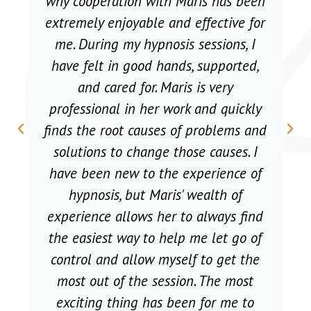
to the training was not a question in
my case, because the need to find
something new and exciting had
been brewing in my heart for a long
time, and the previously learned
coaching, which could not be
practiced immediately, added extra
motivation. When I read the training
program, I realized that it has
everything I need, and so many
exciting things were added during
the learning process that I am
sincerely grateful and happy for my
broadened worldview already today!
Well, trainer Maris, I can't ask for