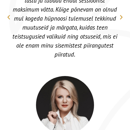
abiks ja juhendamas ka pärast koolitust.
Christjan Schumann
Partner & COO - Cleanbeat | Ettevõtlus & Juhtimiskonsultant
ning coach