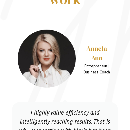
Helia
Tabas
HR Manager |
Life Coach,
Hypnotheraphist
Everyone's journey in life is special
and different. Whether or not to come