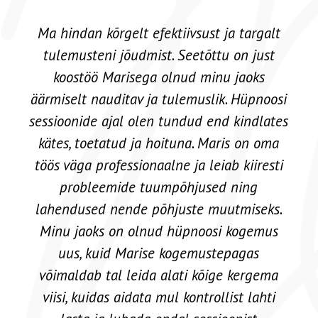
Marise koolitused on hoopis teisel
tasemel! Ta on hämmastav ruumi loomisel,
kus kõik osalejad tunnevad end kaasatuna
ja pole kordagi tunnet, et oled kogu teabe
saamiseks liiga väsinud või on raske
keskenduda. Tema energia ja viis, kuidas ta
oma kursusi korraldab, aitab kõigil
osalejatel püsida teravana ja saada
maksimaalselt teadmisi ning harjutada
läbi praktiliste harjutuste. Ta on väga
professionaalne ja tema koolitused on
väga kvaliteetsed. Lisaväärtust annab iga
inimese eelistuste arvestamine ning ta on