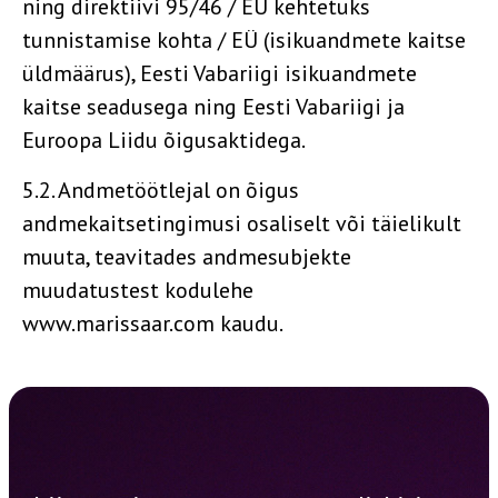
ning direktiivi 95/46 / EÜ kehtetuks
tunnistamise kohta / EÜ (isikuandmete kaitse
üldmäärus), Eesti Vabariigi isikuandmete
kaitse seadusega ning Eesti Vabariigi ja
Euroopa Liidu õigusaktidega.
5.2. Andmetöötlejal on õigus
andmekaitsetingimusi osaliselt või täielikult
muuta, teavitades andmesubjekte
muudatustest kodulehe
www.marissaar.com
kaudu.