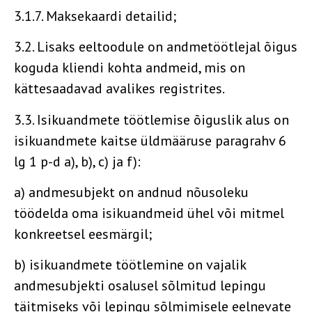
3.1.7. Maksekaardi detailid;
3.2. Lisaks eeltoodule on andmetöötlejal õigus
koguda kliendi kohta andmeid, mis on
kättesaadavad avalikes registrites.
3.3. Isikuandmete töötlemise õiguslik alus on
isikuandmete kaitse üldmääruse paragrahv 6
lg 1 p-d a), b), c) ja f):
a) andmesubjekt on andnud nõusoleku
töödelda oma isikuandmeid ühel või mitmel
konkreetsel eesmärgil;
b) isikuandmete töötlemine on vajalik
andmesubjekti osalusel sõlmitud lepingu
täitmiseks või lepingu sõlmimisele eelnevate