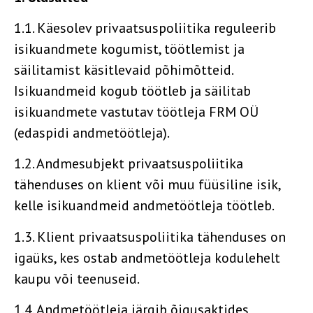
1.1. Käesolev privaatsuspoliitika reguleerib
isikuandmete kogumist, töötlemist ja
säilitamist käsitlevaid põhimõtteid.
Isikuandmeid kogub töötleb ja säilitab
isikuandmete vastutav töötleja FRM OÜ
(edaspidi andmetöötleja).
1.2. Andmesubjekt privaatsuspoliitika
tähenduses on klient või muu füüsiline isik,
kelle isikuandmeid andmetöötleja töötleb.
1.3. Klient privaatsuspoliitika tähenduses on
igaüks, kes ostab andmetöötleja kodulehelt
kaupu või teenuseid.
1.4. Andmetöötleja järgib õigusaktides