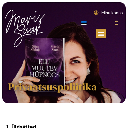
Minu konto
Privaatsuspoliitika
1. Üldsätted