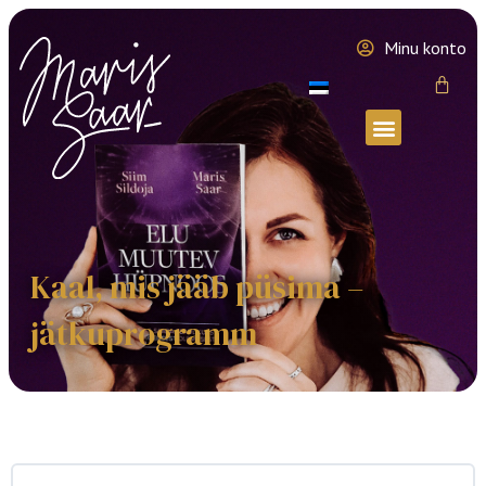
Minu konto
Kaal, mis jääb püsima –
jätkuprogramm