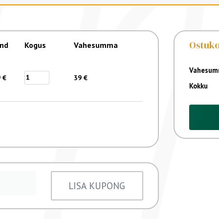
Ostuk
ind
Kogus
Vahesumma
9
€
39
€
LISA KUPONG