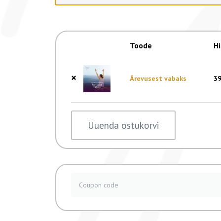
Toode
H
×
Ärevusest vabaks
3
Uuenda ostukorvi