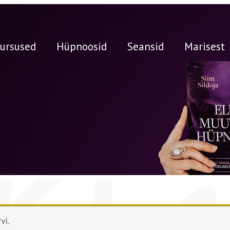
ursused
Hüpnoosid
Seansid
Marisest
vi.