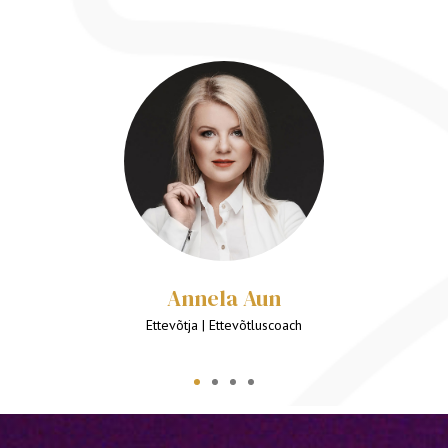
Christjan Schumann
Partner & COO - Cleanbeat | Ettevõtlus & Juhtimiskonsultant ning coach