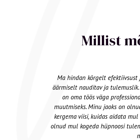
Millist 
inu jaoks
Marise koolitused on hoopis teis
tuna. Maris
ja pole kordagi tunnet, et oled k
õhjuste
ta oma kursusi korraldab, aitab 
lati kõige
praktiliste harjutuste. Ta on 
 põnevam on
inimese eelist
ng otsuseid,