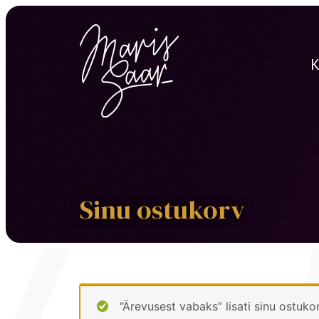
K
Sinu ostukorv
“Ärevusest vabaks” lisati sinu ostukor