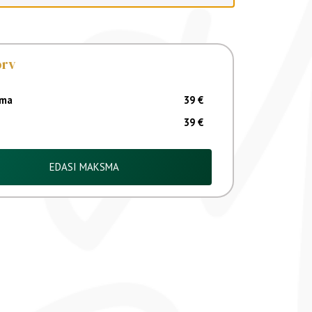
orv
39
€
39
€
EDASI MAKSMA