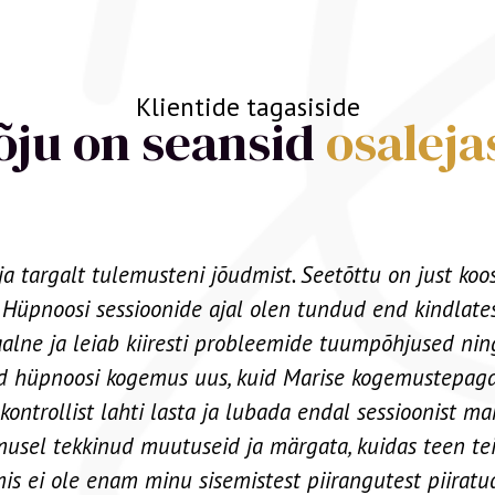
Klientide tagasiside
mõju on seansid
osaleja
el tasemel! Ta on hämmastav ruumi loomisel, kus kõi
ogu teabe saamiseks liiga väsinud või on raske kesken
kõigil osalejatel püsida teravana ja saada maksimaal
väga professionaalne ja tema koolitused on väga kvali
uste arvestamine ning ta on abiks ja juhendamas ka pä