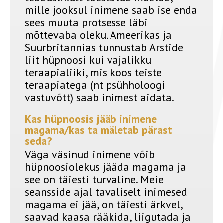
mille jooksul inimene saab ise enda
sees muuta protsesse läbi
mõttevaba oleku. Ameerikas ja
Suurbritannias tunnustab Arstide
liit hüpnoosi kui vajalikku
teraapialiiki, mis koos teiste
teraapiatega (nt psühholoogi
vastuvõtt) saab inimest aidata.
Kas hüpnoosis jääb inimene
magama/kas ta mäletab pärast
seda?
Väga väsinud inimene võib
hüpnoosiolekus jääda magama ja
see on täiesti turvaline. Meie
seansside ajal tavaliselt inimesed
magama ei jää, on täiesti ärkvel,
saavad kaasa rääkida, liigutada ja