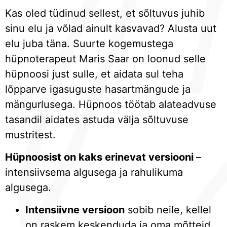
Kas oled tüdinud sellest, et sõltuvus juhib
sinu elu ja võlad ainult kasvavad? Alusta uut
elu juba täna. Suurte kogemustega
hüpnoterapeut Maris Saar on loonud selle
hüpnoosi just sulle, et aidata sul teha
lõpparve igasuguste hasartmängude ja
mängurlusega. Hüpnoos töötab alateadvuse
tasandil aidates astuda välja sõltuvuse
mustritest.
Hüpnoosist on kaks erinevat versiooni
–
intensiivsema algusega ja rahulikuma
algusega.
Intensiivne versioon
sobib neile, kellel
on raskem keskenduda ja oma mõtteid