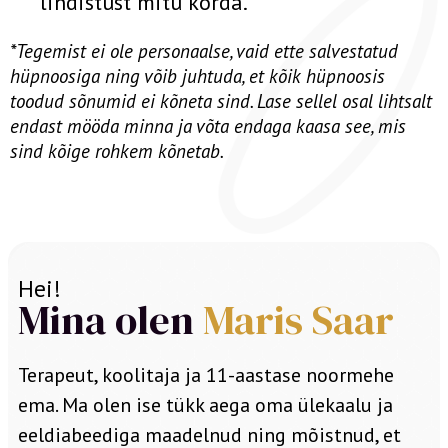
lindistust mitu korda.
*Tegemist ei ole personaalse, vaid ette salvestatud
hüpnoosiga ning võib juhtuda, et kõik hüpnoosis
toodud sõnumid ei kõneta sind. Lase sellel osal lihtsalt
endast mööda minna ja võta endaga kaasa see, mis
sind kõige rohkem kõnetab.
Hei!
Mina olen
Maris Saar
Terapeut, koolitaja ja 11-aastase noormehe
ema. Ma olen ise tükk aega oma ülekaalu ja
eeldiabeediga maadelnud ning mõistnud, et