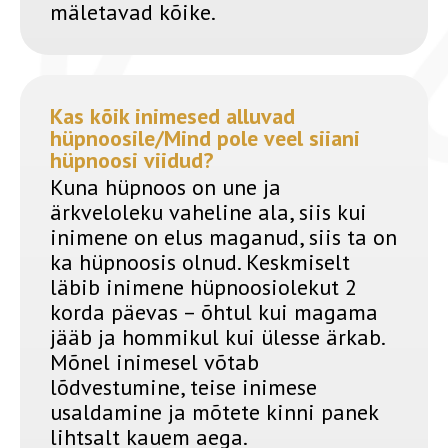
mäletavad kõike.
Kas kõik inimesed alluvad
hüpnoosile/Mind pole veel siiani
hüpnoosi viidud?
Kuna hüpnoos on une ja
ärkveloleku vaheline ala, siis kui
inimene on elus maganud, siis ta on
ka hüpnoosis olnud. Keskmiselt
läbib inimene hüpnoosiolekut 2
korda päevas – õhtul kui magama
jääb ja hommikul kui ülesse ärkab.
Mõnel inimesel võtab
lõdvestumine, teise inimese
usaldamine ja mõtete kinni panek
lihtsalt kauem aega.