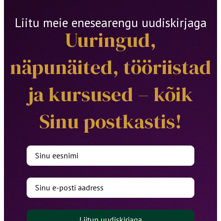
Liitu meie enesearengu uudiskirjaga
Uuringud,
näpunäited, tööriistad
ja kursused – kõik
Sinu postkastis!
Liitun uudiskirjaga