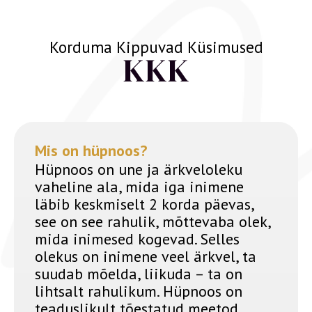
Korduma Kippuvad Küsimused
KKK
Mis on hüpnoos?
Hüpnoos on une ja ärkveloleku
vaheline ala, mida iga inimene
läbib keskmiselt 2 korda päevas,
see on see rahulik, mõttevaba olek,
mida inimesed kogevad. Selles
olekus on inimene veel ärkvel, ta
suudab mõelda, liikuda – ta on
lihtsalt rahulikum. Hüpnoos on
teaduslikult tõestatud meetod,