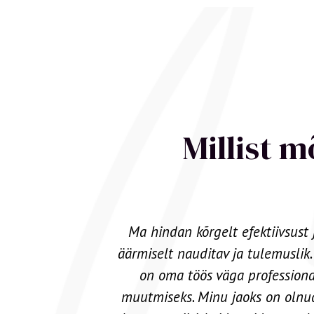
Millist 
inu jaoks
Marise koolitused on hoopis teis
tuna. Maris
ja pole kordagi tunnet, et oled k
õhjuste
ta oma kursusi korraldab, aitab 
lati kõige
praktiliste harjutuste. Ta on 