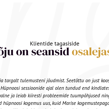
Klientide tagasiside
mõju on seansid
osaleja
el tasemel! Ta on hämmastav ruumi loomisel, kus kõi
ogu teabe saamiseks liiga väsinud või on raske kesken
kõigil osalejatel püsida teravana ja saada maksimaal
väga professionaalne ja tema koolitused on väga kvali