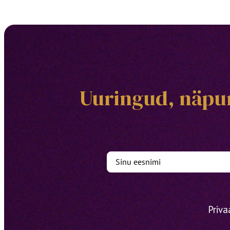
Uuringud, näpun
Priva