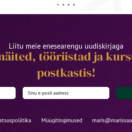
Liitu meie enesearengu uudiskirjaga
äited, tööriistad ja kurs
postkastis!
atsuspoliitika
Müügitingimused
maris@marissaa