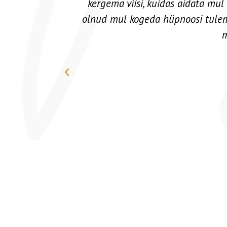
 põnevam on
inimese eelist
ng otsuseid,