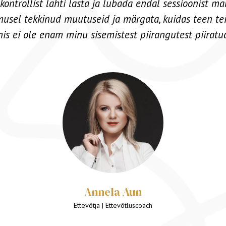
uste arvestamine ning ta on abiks ja juhendamas ka pä
Christjan Schumann
Partner & COO - Cleanbeat | Ettevõtlus & Juhtimiskonsultant ning coach